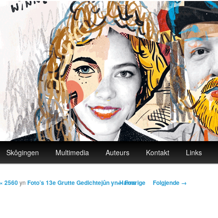
Skôgingen
Multimedia
Auteurs
Kontakt
Links
Image navigation
← Foarige
Folgjende →
× 2560
yn
Foto’s 13e Grutte Gedichtejûn yn Harns