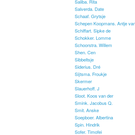
Saliba. Rita
Salverda. Date
Schaaf. Grytsje
Schepen Koopmans. Antje va
Schiffart. Sipke de
Schokker. Lomme
Schoorstra. Willem
Shen. Cen
Sibbeltsje
Siderius. Dré
Sijtsma. Froukje
Skermer
Slauerhoff. J
Sloot. Koos van der
Smink. Jacobus Q.
Smit. Anske
Soepboer. Albertina
Spin. Hindrik
Sofer. Timofei