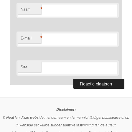
*
Naam
*
E-mail
Site
Disclaimer:
© Neat fan dizze webside mei oernaam en fermannichfâldige, publisearre of op
in webside set wurde sûnder skriftlike tastimming fan de auteur.