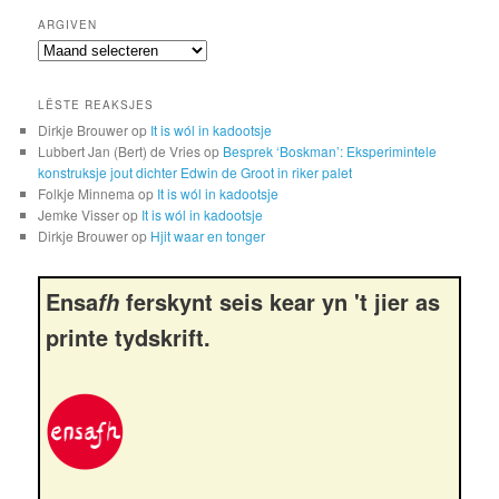
ARGIVEN
Argiven
LÊSTE REAKSJES
Dirkje Brouwer
op
It is wól in kadootsje
Lubbert Jan (Bert) de Vries
op
Besprek ‘Boskman’: Eksperimintele
konstruksje jout dichter Edwin de Groot in riker palet
Folkje Minnema
op
It is wól in kadootsje
Jemke Visser
op
It is wól in kadootsje
Dirkje Brouwer
op
Hjit waar en tonger
Ensa
ferskynt seis kear yn 't jier as
fh
printe tydskrift.