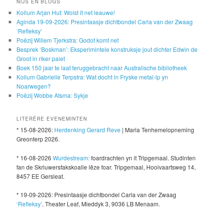
NIJS EN BLOGS
Kollum Arjan Hut: Wolst it net leauwe!
Aginda 19-09-2026: Presintaasje dichtbondel Carla van der Zwaag
‘Refleksy’
Poëzij Willem Tjerkstra: Godot komt net
Besprek ‘Boskman’: Eksperimintele konstruksje jout dichter Edwin de
Groot in riker palet
Boek 150 jaar te laat teruggebracht naar Australische bibliotheek
Kollum Gabrielle Terpstra: Wat docht in Fryske metal-lp yn
Noarwegen?
Poëzij Wobbe Atsma: Sykje
LITERÊRE EVENEMINTEN
* 15-08-2026:
Herdenking Gerard Reve
| Maria Tenhemelopneming
Greonterp 2026.
* 16-08-2026
Wurdestream:
foardrachten yn it Tripgemaal. Studinten
fan de Skriuwersfakskoalle lêze foar. Tripgemaal, Hooivaartsweg 14,
8457 EE Gersleat.
* 19-09-2026: Presintaasje dichtbondel Carla van der Zwaag
‘Refleksy’
. Theater Leaf, Mieddyk 3, 9036 LB Menaam.