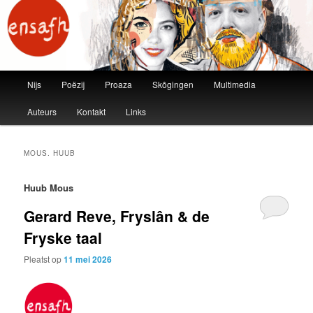
ensafh
Main menu
Nijs
Poëzij
Proaza
Skôgingen
Multimedia
Skip to primary content
Skip to secondary content
Auteurs
Kontakt
Links
MOUS. HUUB
Huub Mous
Gerard Reve, Fryslân & de
Fryske taal
Pleatst op
11 mei 2026