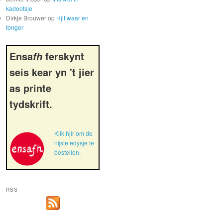
kadootsje
Dirkje Brouwer
op
Hjit waar en
tonger
Ensa
ferskynt
fh
seis kear yn 't jier
as printe
tydskrift.
Klik hjir om de
nijste edysje te
bestellen.
RSS