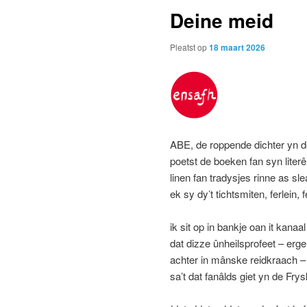
Deine meid
Pleatst op
18 maart 2026
ABE, de roppende dichter yn d
poetst de boeken fan syn literê
linen fan tradysjes rinne as sl
ek sy dy’t tichtsmiten, ferlein, f
ik sit op in bankje oan it kanaal
dat dizze ûnheilsprofeet – erge
achter in mânske reidkraach – 
sa’t dat fanâlds giet yn de Fry