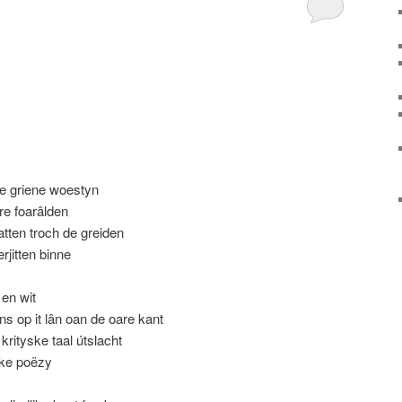
e griene woestyn
re foarâlden
eatten troch de greiden
erjitten binne
 en wit
ns op it lân oan de oare kant
krityske taal útslacht
ske poëzy