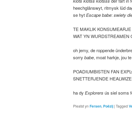
klots klotss klotsss
der fart in 
heechglânswyt, ritmysk lûd da
se hyt
Escape babe
:
swiety die
TE MAKLIK KONSUMEARJE 
WAT YN WURDSTREAMEN 
oh jemy, de roppende ûnderbr
sorry
babe
, moat harkje, jou 
POADIUMBISTEN FAN EXPL
SNETTERJENDE HEALWIZE
ha dy
Explorers
ús siel soms 
Pleatst yn
Fersen
,
Poëzij
|
Tagged
V