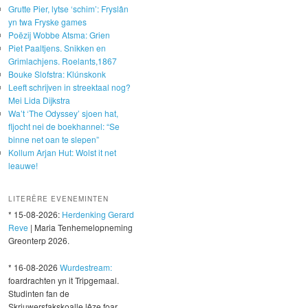
Grutte Pier, lytse ‘schim’: Fryslân
yn twa Fryske games
Poëzij Wobbe Atsma: Grien
Piet Paaltjens. Snikken en
Grimlachjens. Roelants,1867
Bouke Slofstra: Klúnskonk
Leeft schrijven in streektaal nog?
Mei Lida Dijkstra
Wa’t ‘The Odyssey’ sjoen hat,
fljocht nei de boekhannel: “Se
binne net oan te slepen”
Kollum Arjan Hut: Wolst it net
leauwe!
LITERÊRE EVENEMINTEN
* 15-08-2026:
Herdenking Gerard
Reve
| Maria Tenhemelopneming
Greonterp 2026.
* 16-08-2026
Wurdestream:
foardrachten yn it Tripgemaal.
Studinten fan de
Skriuwersfakskoalle lêze foar.