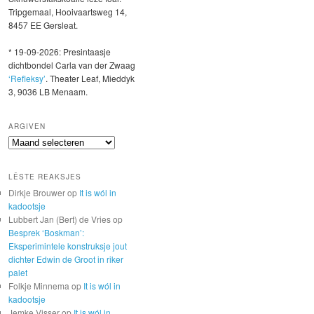
Tripgemaal, Hooivaartsweg 14,
8457 EE Gersleat.
* 19-09-2026: Presintaasje
dichtbondel Carla van der Zwaag
‘Refleksy’
. Theater Leaf, Mieddyk
3, 9036 LB Menaam.
ARGIVEN
Argiven
LÊSTE REAKSJES
Dirkje Brouwer
op
It is wól in
kadootsje
Lubbert Jan (Bert) de Vries
op
Besprek ‘Boskman’:
Eksperimintele konstruksje jout
dichter Edwin de Groot in riker
palet
Folkje Minnema
op
It is wól in
kadootsje
Jemke Visser
op
It is wól in