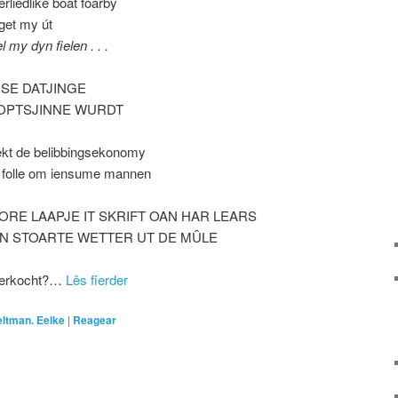
ferliedlike boat foarby
get my út
l my dyn fielen . . .
SE DATJINGE
OPTSJINNE WURDT
ekt de belibbingsekonomy
te folle om iensume mannen
ORE LAAPJE IT SKRIFT OAN HAR LEARS
N STOARTE WETTER UT DE MÛLE
ferkocht?
…
Lês fierder
eltman. Eelke
|
Reagear