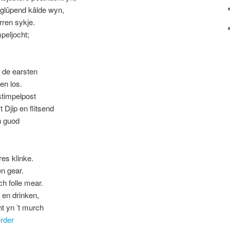
 glûpend kâlde wyn,
rren sykje.
peljocht;
, de earsten
en los.
stimpelpost
 Djip en flitsend
h guod
res klinke.
en gear.
ch folle mear.
t en drinken,
ant yn ’t murch
erder