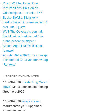
Poëzij Wobbe Atsma: Grien
Piet Paaltjens. Snikken en
Grimlachjens. Roelants,1867
Bouke Slofstra: Klúnskonk
Leeft schrijven in streektaal nog?
Mei Lida Dijkstra
Wa’t ‘The Odyssey’ sjoen hat,
fljocht nei de boekhannel: “Se
binne net oan te slepen”
Kollum Arjan Hut: Wolst it net
leauwe!
Aginda 19-09-2026: Presintaasje
dichtbondel Carla van der Zwaag
‘Refleksy’
LITERÊRE EVENEMINTEN
* 15-08-2026:
Herdenking Gerard
Reve
| Maria Tenhemelopneming
Greonterp 2026.
* 16-08-2026
Wurdestream:
foardrachten yn it Tripgemaal.
Studinten fan de