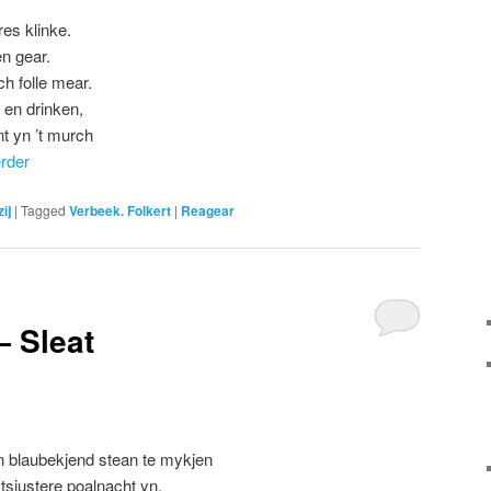
res klinke.
en gear.
ch folle mear.
t en drinken,
ant yn ’t murch
erder
ij
|
Tagged
Verbeek. Folkert
|
Reagear
— Sleat
n blaubekjend stean te mykjen
 tsjustere poalnacht yn,