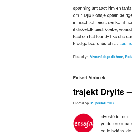
spanning ûntlaadt him en fanfa
om ’t Djip kloftsje optein de rig
in machtich feest, der komt no
it diskefolk biedt koeke, woars
kastlein hat foar dy’t kâld is o
krûdige bearenburch.…
Lês fi
Pleatst yn
Alvestêdegedichten
,
Poëz
Folkert Verbeek
trajekt Drylts 
Pleatst op
31 januari 2008
alvestêdetocht
yn de iere moar
de Ie bylâns, de