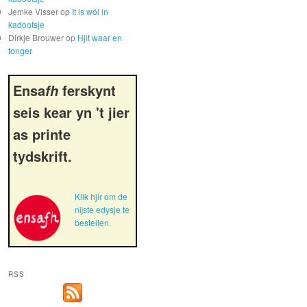
Jemke Visser
op
It is wól in
kadootsje
Dirkje Brouwer
op
Hjit waar en
tonger
Ensa
ferskynt
fh
seis kear yn 't jier
as printe
tydskrift.
Klik hjir om de
nijste edysje te
bestellen.
RSS