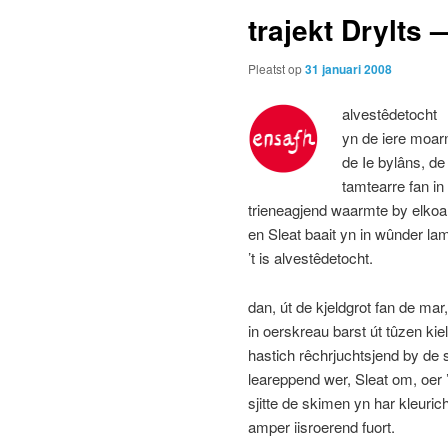
trajekt Drylts 
Pleatst op
31 januari 2008
alvestêdetocht
yn de iere moar
de Ie bylâns, de
tamtearre fan in
trieneagjend waarmte by elkoa
en Sleat baait yn in wûnder lam
’t is alvestêdetocht.
dan, út de kjeldgrot fan de mar
in oerskreau barst út tûzen kiel
hastich rêchrjuchtsjend by de 
leareppend wer, Sleat om, oer ’t
sjitte de skimen yn har kleuric
amper iisroerend fuort.