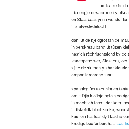
tamtearre fan in
trieneagjend waarmte by elkoa
en Sleat baait yn in wûnder lam
’t is alvestêdetocht.
dan, út de kjeldgrot fan de mar
in oerskreau barst út tûzen kiel
hastich rêchrjuchtsjend by de 
leareppend wer, Sleat om, oer ’t
sjitte de skimen yn har kleuric
amper iisroerend fuort.
spanning ûntlaadt him en fanfa
om ’t Djip kloftsje optein de rig
in machtich feest, der komt no
it diskefolk biedt koeke, woars
kastlein hat foar dy’t kâld is o
krûdige bearenburch.…
Lês fi