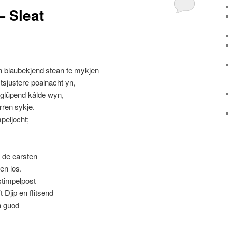
— Sleat
n blaubekjend stean te mykjen
 tsjustere poalnacht yn,
 glûpend kâlde wyn,
rren sykje.
peljocht;
, de earsten
en los.
stimpelpost
 Djip en flitsend
h guod