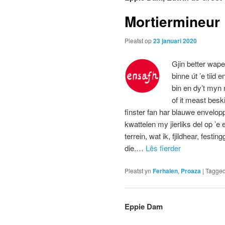
Mortiermineur
Pleatst op
23 januari 2020
Gjin better wape
binne út ’e tiid e
bin en dy’t myn
of it meast besk
finster fan har blauwe envelopp
kwattelen my jierliks del op ’e 
terrein, wat ik, fjildhear, fest
die.…
Lês fierder
Pleatst yn
Ferhalen
,
Proaza
|
Tagge
Eppie Dam