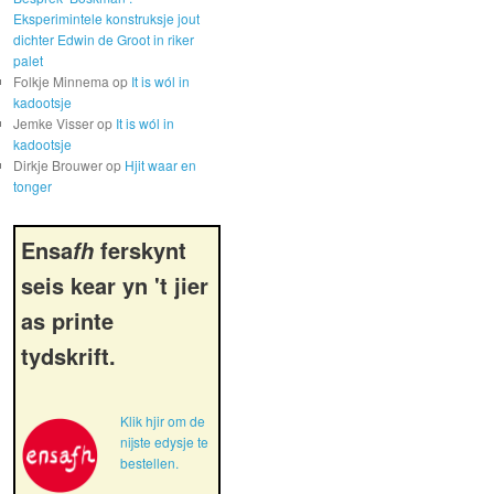
Eksperimintele konstruksje jout
dichter Edwin de Groot in riker
palet
Folkje Minnema
op
It is wól in
kadootsje
Jemke Visser
op
It is wól in
kadootsje
Dirkje Brouwer
op
Hjit waar en
tonger
Ensa
ferskynt
fh
seis kear yn 't jier
as printe
tydskrift.
Klik hjir om de
nijste edysje te
bestellen.