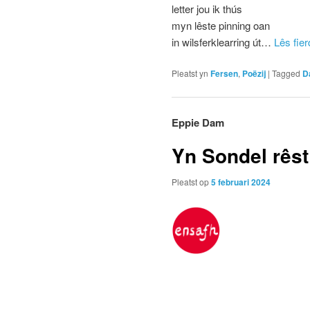
letter jou ik thús
myn lêste pinning oan
in wilsferklearring út…
Lês fier
Pleatst yn
Fersen
,
Poëzij
|
Tagged
D
Eppie Dam
Yn Sondel rês
Pleatst op
5 februari 2024