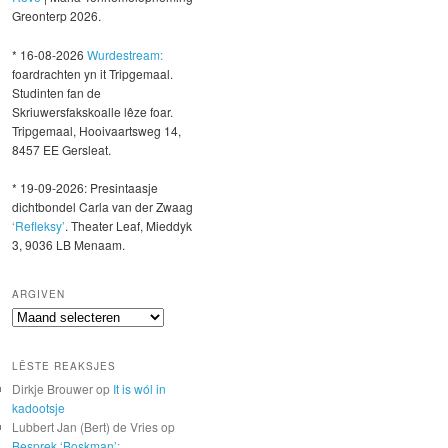
Greonterp 2026.
* 16-08-2026
Wurdestream:
foardrachten yn it Tripgemaal.
Studinten fan de
Skriuwersfakskoalle lêze foar.
Tripgemaal, Hooivaartsweg 14,
8457 EE Gersleat.
* 19-09-2026: Presintaasje
dichtbondel Carla van der Zwaag
‘Refleksy’
. Theater Leaf, Mieddyk
3, 9036 LB Menaam.
ARGIVEN
Argiven
LÊSTE REAKSJES
Dirkje Brouwer
op
It is wól in
kadootsje
Lubbert Jan (Bert) de Vries
op
Besprek ‘Boskman’: