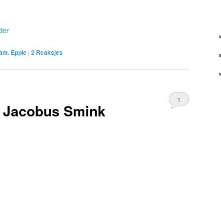
der
am. Eppie
|
2
Reaksjes
1
t Jacobus Smink