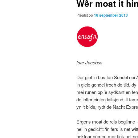
Wêr moat it hi
Pleatst op
18 september 2013
foar Jacobus
Der giet in bus fan Sondel nei 
in giele gondel troch de tiid, dy
mei runen op ’e sydkant en fers
de letterfeinten laitsjend, it f
yn ’t blide, rydt de Nacht Expre
Ergens moat de reis begjinne 
nei in gedicht: ‘in fers is net wi
hokfoar nûmer, mar tink net nei,