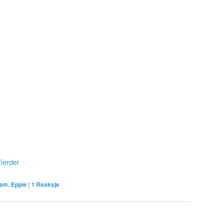
fierder
am. Eppie
|
1
Reaksje