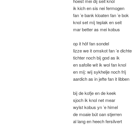
hoest mei dij seit knol
ik kich en sis nei fermogen
fan ’e bank kloaten fan ’e bok
knol set mij teplak en seit
mar better as mei kobus
op it hôf fan sondel
lizze we it omskot fan ’e dichte
tichter noch bij god as ik
en safolle wit ik wol fan knol
en mij: wij sykhelje noch frij
aardich as in jefte fan it libben
bij de kofje en de keek
sjoch ik knol net mear
wylst kobus yn ’e himel
de moaie bút oan stjerren
al lang en heech fersilvert