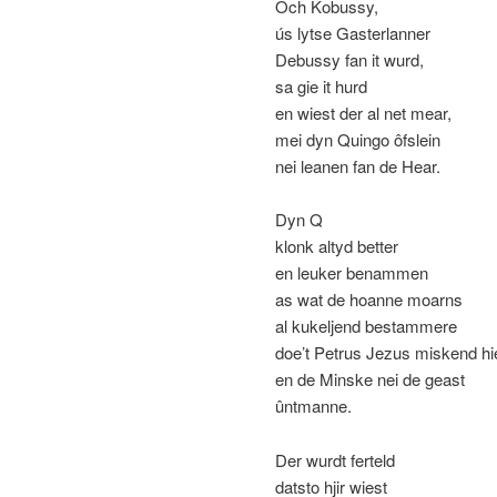
Och Kobussy,
ús lytse Gasterlanner
Debussy fan it wurd,
sa gie it hurd
en wiest der al net mear,
mei dyn Quingo ôfslein
nei leanen fan de Hear.
Dyn Q
klonk altyd better
en leuker benammen
as wat de hoanne moarns
al kukeljend bestammere
doe’t Petrus Jezus miskend hi
en de Minske nei de geast
ûntmanne.
Der wurdt ferteld
datsto hjir wiest