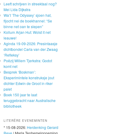
Leeft schrijven in streektaal nog?
Mei Lida Dijkstra
Wa’t ‘The Odyssey’ sjoen hat,
fljocht nei de boekhannel: “Se
binne net oan te slepen”
Kollum Arjan Hut: Wolst it net
leauwe!
Aginda 19-09-2026: Presintaasje
dichtbondel Carla van der Zwaag
‘Refleksy’
Poëzij Willem Tjerkstra: Godot
komt net
Besprek ‘Boskman’:
Eksperimintele konstruksje jout
dichter Edwin de Groot in riker
palet
Boek 150 jaar te laat
teruggebracht naar Australische
bibliotheek
LITERÊRE EVENEMINTEN
* 15-08-2026:
Herdenking Gerard
Reve
| Maria Tenhemelopneming