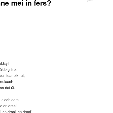
nne mei in fers?
Aldsyl,
 âlde grize,
en foar elk rút,
ammelaach
ss dat út.
– sjoch oars
tte en draai
 en draai, en draai’,