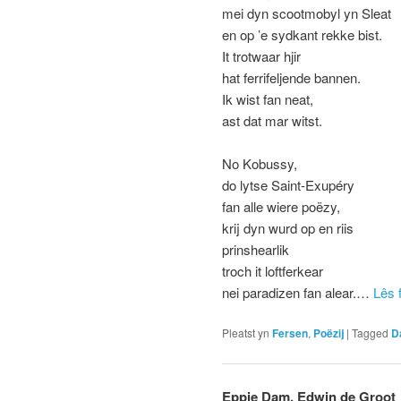
mei dyn scootmobyl yn Sleat
en op ’e sydkant rekke bist.
It trotwaar hjir
hat ferrifeljende bannen.
Ik wist fan neat,
ast dat mar witst.
No Kobussy,
do lytse Saint-Exupéry
fan alle wiere poëzy,
krij dyn wurd op en riis
prinshearlik
troch it loftferkear
nei paradizen fan alear.…
Lês 
Pleatst yn
Fersen
,
Poëzij
|
Tagged
D
Eppie Dam, Edwin de Groot