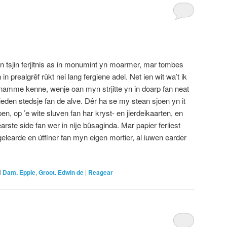
n tsjin ferjitnis as in monumint yn moarmer, mar tombes
n in prealgrêf rûkt nei lang fergiene adel. Net ien wit wa’t ik
 namme kenne, wenje oan myn strjitte yn in doarp fan neat
ieden stedsje fan de alve. Dêr ha se my stean sjoen yn it
en, op ’e wite sluven fan har kryst- en jierdeikaarten, en
earste side fan wer in nije bûsaginda. Mar papier ferliest
inggelearde en útfiner fan myn eigen mortier, al iuwen earder
d
Dam. Eppie
,
Groot. Edwin de
|
Reagear