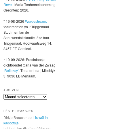
Reve
| Maria Tenhemelopneming
Greonterp 2026.
* 16-08-2026
Wurdestream:
foardrachten yn it Tripgemaal.
Studinten fan de
Skriuwersfakskoalle lêze foar.
Tripgemaal, Hooivaartsweg 14,
8457 EE Gersleat.
* 19-09-2026: Presintaasje
dichtbondel Carla van der Zwaag
‘Refleksy’
. Theater Leaf, Mieddyk
3, 9036 LB Menaam.
ARGIVEN
Argiven
LÊSTE REAKSJES
Dirkje Brouwer
op
It is wól in
kadootsje
Lubbert Jan (Bert) de Vries
op