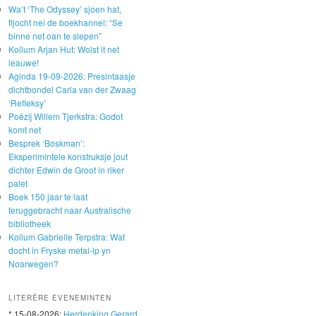
Wa’t ‘The Odyssey’ sjoen hat,
fljocht nei de boekhannel: “Se
binne net oan te slepen”
Kollum Arjan Hut: Wolst it net
leauwe!
Aginda 19-09-2026: Presintaasje
dichtbondel Carla van der Zwaag
‘Refleksy’
Poëzij Willem Tjerkstra: Godot
komt net
Besprek ‘Boskman’:
Eksperimintele konstruksje jout
dichter Edwin de Groot in riker
palet
Boek 150 jaar te laat
teruggebracht naar Australische
bibliotheek
Kollum Gabrielle Terpstra: Wat
docht in Fryske metal-lp yn
Noarwegen?
LITERÊRE EVENEMINTEN
* 15-08-2026:
Herdenking Gerard