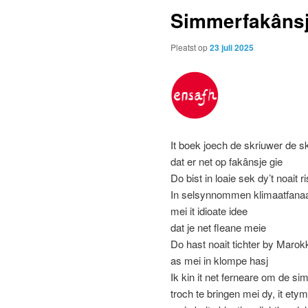
Simmerfakâns
Pleatst op
23 juli 2025
It boek joech de skriuwer de s
dat er net op fakânsje gie
Do bist in loaie sek dy’t noait r
In selsynnommen klimaatfana
mei it idioate idee
dat je net fleane meie
Do hast noait tichter by Maro
as mei in klompe hasj
Ik kin it net ferneare om de s
troch te bringen mei dy, it et