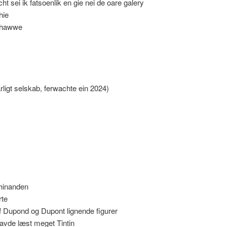
t sei ik fatsoenlik en gie nei de oare galery
hie
d hawwe
rligt selskab, ferwachte ein 2024)
f hinanden
erte
f Dupond og Dupont lignende figurer
avde læst meget Tintin