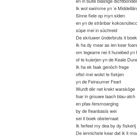
en in bulte blastige dichtbondel
Ik wol swimme yn ’e Middellâ
Sinne fiele op myn siden
en yn de strânbar kokosnúteco
sûpe mei in sûchreid
De skriuwer ûnderbruts it boek
Ik ha dy mear as ien kear foar
om tegearre nei it hunebed yn
of te kuierjen yn de Keale Dun
Ik ha ek faak genôch frege
oftst mei wolst te fiskjen
yn de Feinsumer Feart
Wurdt dêr net krekt warskôge
foar in grouwe laach blau-alch
en pfas-fersmoarging
by de fleanbasis wei
sei it boek obsternaat
Ik ferfeel my dea by dy fiskerij
De iennichste kear dat ik it mo