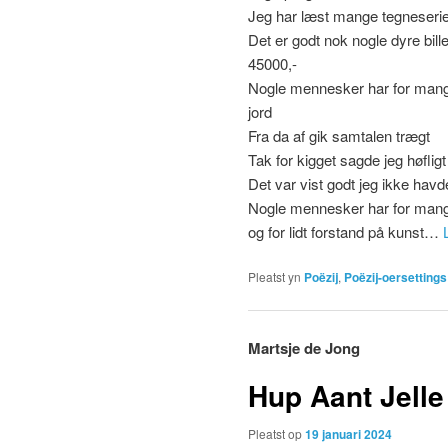
Jeg har læst mange tegneseri
Det er godt nok nogle dyre bill
45000,-
Nogle mennesker har for mange
jord
Fra da af gik samtalen trægt
Tak for kigget sagde jeg høfligt 
Det var vist godt jeg ikke hav
Nogle mennesker har for man
og for lidt forstand på kunst…
Pleatst yn
Poëzij
,
Poëzij-oersettings
Martsje de Jong
Hup Aant Jelle
Pleatst op
19 januari 2024