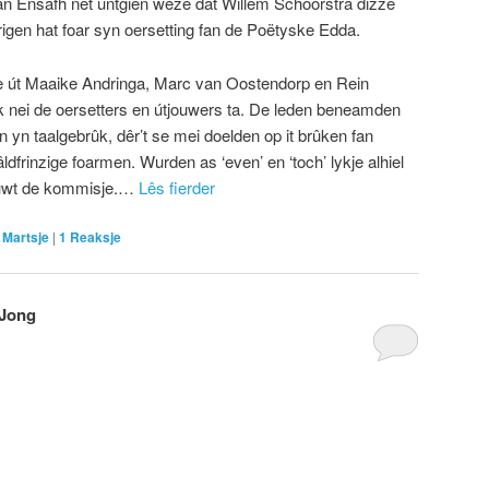
an Ensafh net ûntgien wêze dat Willem Schoorstra dizze
rigen hat foar syn oersetting fan de Poëtyske Edda.
 út Maaike Andringa, Marc van Oostendorp en Rein
ysk nei de oersetters en útjouwers ta. De leden beneamden
n yn taalgebrûk, dêr’t se mei doelden op it brûken fan
dfrinzige foarmen. Wurden as ‘even’ en ‘toch’ lykje alhiel
iuwt de kommisje.…
Lês fierder
 Martsje
|
1
Reaksje
 Jong