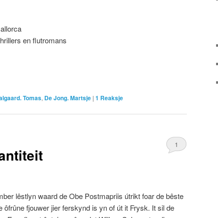
allorca
hrillers en flutromans
algaard. Tomas
,
De Jong. Martsje
|
1
Reaksje
1
antiteit
mber lêstlyn waard de Obe Postmapriis útrikt foar de bêste
e ôfrûne fjouwer jier ferskynd is yn of út it Frysk. It sil de