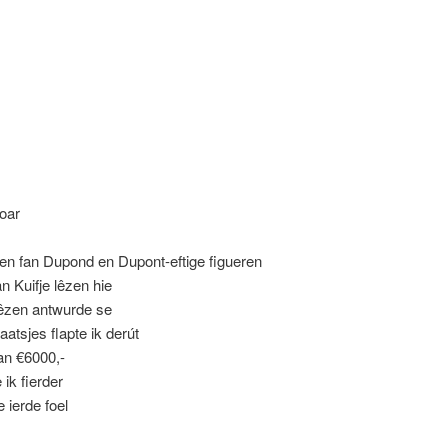
oar
jen fan Dupond en Dupont-eftige figueren
fan Kuifje lêzen hie
 lêzen antwurde se
atsjes flapte ik derút
fan €6000,-
 ik fierder
 ierde foel