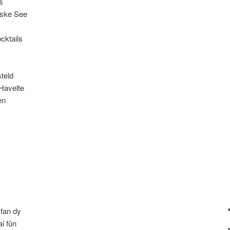
s
nske See
cktails
steld
 Havelte
en
 fan dy
ai fûn