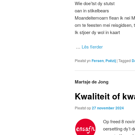
Wie doe’tst dy stutst
oan in stikelbears
Moandeitemoarn flean ik nei M
om te feesten mei reisgidsen, t
Ik stjoer dy wol in kaart
…
Lês fierder
Pleatst yn
Fersen
,
Poëzij
|
Tagged
D
Martsje de Jong
Kwaliteit of kw
Pleatst op
27 november 2024
Op freed 8 novi
oersetting dy’t d