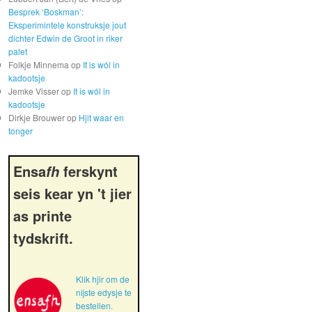
Besprek ‘Boskman’:
Eksperimintele konstruksje jout
dichter Edwin de Groot in riker
palet
Folkje Minnema
op
It is wól in
kadootsje
Jemke Visser
op
It is wól in
kadootsje
Dirkje Brouwer
op
Hjit waar en
tonger
Ensa
ferskynt
fh
seis kear yn 't jier
as printe
tydskrift.
Klik hjir om de
nijste edysje te
bestellen.