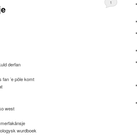
1
je
kuld derfan
is fan ’e pôle komt
at
kko west
immerfakânsje
ymologysk wurdboek