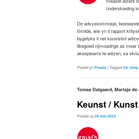
measte lêzers f
ûnderskieding k
De advyskommisje, besteande
Smilde, wie yn it rapport krit
bygelyks it net konsistint wêze
likegoed nijmoadrige as mear âl
akseptearre te wêzen, sa skr
Pleatst yn
Proaza
|
Tagged
De Jong.
Tomas Dalgaard, Martsje de
Keunst / Kunst
Pleatst op
29 mei 2024