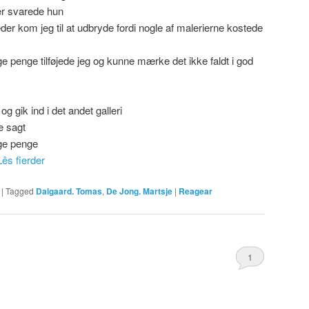
er svarede hun
eder kom jeg til at udbryde fordi nogle af malerierne kostede
 penge tilføjede jeg og kunne mærke det ikke faldt i god
og gik ind i det andet galleri
de sagt
ge penge
Lês fierder
|
Tagged
Dalgaard. Tomas
,
De Jong. Martsje
|
Reagear
1