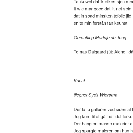
Tankewol dat ik efkes sjen moch
It wie mar goed dat ik net sein 
dat in soad minsken tefolle jil
en te min ferstân fan keunst
Oersetting Martsje de Jong
Tomas Dalgaard (út: Alene i då
Kunst
tilegnet Syds Wiersma
Der lå to gallerier ved siden a
Jeg kom til at gå ind i det fork
Der hang en masse malerier a
Jeg spurgte maleren om hun h