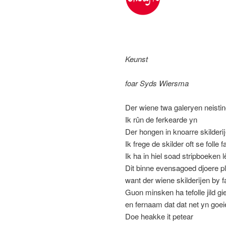
Keunst
foar Syds Wiersma
Der wiene twa galeryen neistin
Ik rûn de ferkearde yn
Der hongen in knoarre skilderi
Ik frege de skilder oft se folle 
Ik ha in hiel soad stripboeken
Dit binne evensagoed djoere pla
want der wiene skilderijen by 
Guon minsken ha tefolle jild gie
en fernaam dat dat net yn goeie
Doe heakke it petear