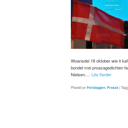
Woansdei 18 oktober wie it kafee
bondel mei proazagedichten f
Nielsen.…
Lês fierder
Pleatst yn
Ferslaggen
,
Proaza
|
Tag