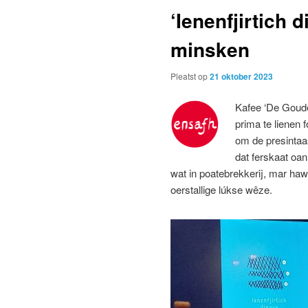
‘Ienenfjirtich d
minsken
Pleatst op
21 oktober 2023
Kafee ‘De Goude
prima te lienen f
om de presintaas
dat ferskaat oan
wat in poatebrekkerij, mar hawar
oerstallige lúkse wêze.