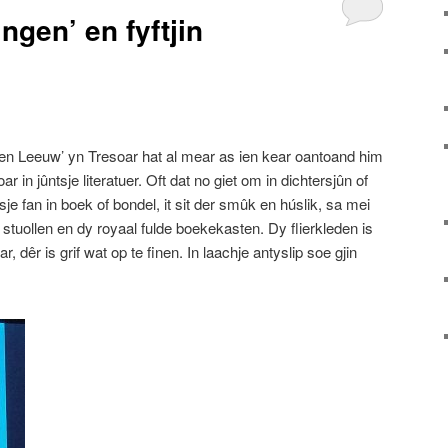
ingen’ en fyftjin
n Leeuw’ yn Tresoar hat al mear as ien kear oantoand him
oar in jûntsje literatuer. Oft dat no giet om in dichtersjûn of
je fan in boek of bondel, it sit der smûk en húslik, sa mei
 stuollen en dy royaal fulde boekekasten. Dy flierkleden is
, dêr is grif wat op te finen. In laachje antyslip soe gjin