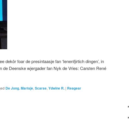
 dekôr foar de presintaasje fan ‘Ienenfjirtich dingen’, in
an de Deenske wjergader fan Nyk de Vries: Carsten René
ged
De Jong. Martsje
,
Scarse
,
Ydwine R.
|
Reagear