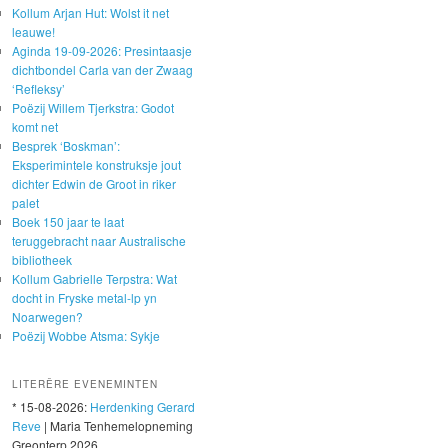
Kollum Arjan Hut: Wolst it net
leauwe!
Aginda 19-09-2026: Presintaasje
dichtbondel Carla van der Zwaag
‘Refleksy’
Poëzij Willem Tjerkstra: Godot
komt net
Besprek ‘Boskman’:
Eksperimintele konstruksje jout
dichter Edwin de Groot in riker
palet
Boek 150 jaar te laat
teruggebracht naar Australische
bibliotheek
Kollum Gabrielle Terpstra: Wat
docht in Fryske metal-lp yn
Noarwegen?
Poëzij Wobbe Atsma: Sykje
LITERÊRE EVENEMINTEN
* 15-08-2026:
Herdenking Gerard
Reve
| Maria Tenhemelopneming
Greonterp 2026.