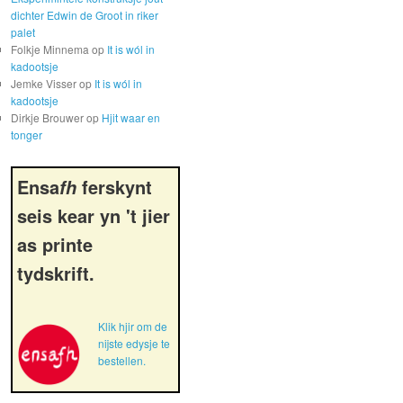
dichter Edwin de Groot in riker
palet
Folkje Minnema
op
It is wól in
kadootsje
Jemke Visser
op
It is wól in
kadootsje
Dirkje Brouwer
op
Hjit waar en
tonger
Ensa
ferskynt
fh
seis kear yn 't jier
as printe
tydskrift.
Klik hjir om de
nijste edysje te
bestellen.