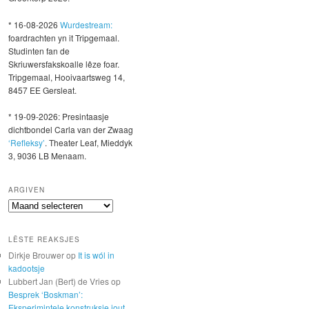
* 16-08-2026
Wurdestream:
foardrachten yn it Tripgemaal.
Studinten fan de
Skriuwersfakskoalle lêze foar.
Tripgemaal, Hooivaartsweg 14,
8457 EE Gersleat.
* 19-09-2026: Presintaasje
dichtbondel Carla van der Zwaag
‘Refleksy’
. Theater Leaf, Mieddyk
3, 9036 LB Menaam.
ARGIVEN
Argiven
LÊSTE REAKSJES
Dirkje Brouwer
op
It is wól in
kadootsje
Lubbert Jan (Bert) de Vries
op
Besprek ‘Boskman’:
Eksperimintele konstruksje jout