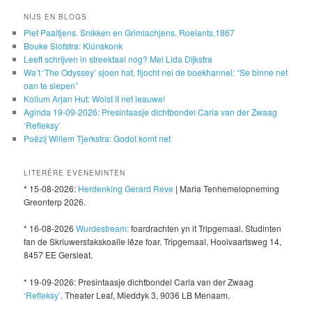
NIJS EN BLOGS
Piet Paaltjens. Snikken en Grimlachjens. Roelants,1867
Bouke Slofstra: Klúnskonk
Leeft schrijven in streektaal nog? Mei Lida Dijkstra
Wa’t ‘The Odyssey’ sjoen hat, fljocht nei de boekhannel: “Se binne net
oan te slepen”
Kollum Arjan Hut: Wolst it net leauwe!
Aginda 19-09-2026: Presintaasje dichtbondel Carla van der Zwaag
‘Refleksy’
Poëzij Willem Tjerkstra: Godot komt net
LITERÊRE EVENEMINTEN
* 15-08-2026:
Herdenking Gerard Reve
| Maria Tenhemelopneming
Greonterp 2026.
* 16-08-2026
Wurdestream:
foardrachten yn it Tripgemaal. Studinten
fan de Skriuwersfakskoalle lêze foar. Tripgemaal, Hooivaartsweg 14,
8457 EE Gersleat.
* 19-09-2026: Presintaasje dichtbondel Carla van der Zwaag
‘Refleksy’
. Theater Leaf, Mieddyk 3, 9036 LB Menaam.