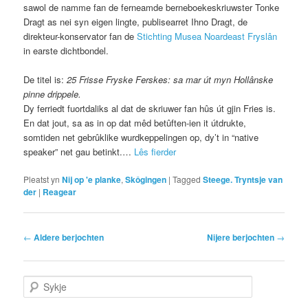
sawol de namme fan de ferneamde berneboekeskriuwster Tonke
Dragt as nei syn eigen lingte, publisearret Ihno Dragt, de
direkteur-konservator fan de
Stichting Musea Noardeast Fryslân
in earste dichtbondel.
De titel is:
25 Frisse Fryske Ferskes: sa mar út myn Hollânske
pinne drippele.
Dy ferriedt fuortdaliks al dat de skriuwer fan hûs út gjin Fries is.
En dat jout, sa as in op dat mêd betûften-ien it útdrukte,
somtiden net gebrûklike wurdkeppelingen op, dy’t in “native
speaker” net gau betinkt.…
Lês fierder
Pleatst yn
Nij op 'e planke
,
Skôgingen
|
Tagged
Steege. Tryntsje van
der
|
Reagear
Post navigation
←
Aldere berjochten
Nijere berjochten
→
Sykje