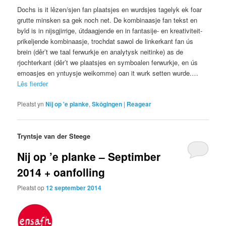
Dochs is it lêzen/sjen fan plaatsjes en wurdsjes tagelyk ek foar
grutte minsken sa gek noch net. De kombinaasje fan tekst en
byld is in nijsgjirrige, útdaagjende en in fantasije- en kreativiteit-
prikeljende kombinaasje, trochdat sawol de linkerkant fan ús
brein (dêr’t we taal ferwurkje en analytysk neitinke) as de
rjochterkant (dêr’t we plaatsjes en symboalen ferwurkje, en ús
emoasjes en yntuysje weikomme) oan it wurk setten wurde.…
Lês fierder
Pleatst yn
Nij op 'e planke
,
Skôgingen
|
Reagear
Tryntsje van der Steege
Nij op ’e planke – Septimber
2014 + oanfolling
Pleatst op
12 september 2014