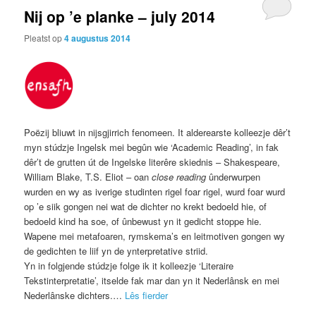
Nij op ’e planke – july 2014
Pleatst op
4 augustus 2014
Poëzij bliuwt in nijsgjirrich fenomeen. It alderearste kolleezje dêr’t
myn stúdzje Ingelsk mei begûn wie ‘Academic Reading’, in fak
dêr’t de grutten út de Ingelske literêre skiednis – Shakespeare,
William Blake, T.S. Eliot – oan
close reading
ûnderwurpen
wurden en wy as iverige studinten rigel foar rigel, wurd foar wurd
op ’e siik gongen nei wat de dichter no krekt bedoeld hie, of
bedoeld kind ha soe, of ûnbewust yn it gedicht stoppe hie.
Wapene mei metafoaren, rymskema’s en leitmotiven gongen wy
de gedichten te liif yn de ynterpretative striid.
Yn in folgjende stúdzje folge ik it kolleezje ‘Literaire
Tekstinterpretatie’, itselde fak mar dan yn it Nederlânsk en mei
Nederlânske dichters.…
Lês fierder