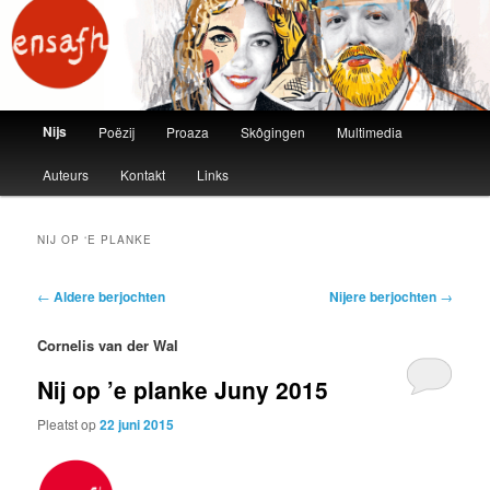
ensafh
Main menu
Nijs
Poëzij
Proaza
Skôgingen
Multimedia
Skip to primary content
Skip to secondary content
Auteurs
Kontakt
Links
NIJ OP ‘E PLANKE
Post navigation
←
Aldere berjochten
Nijere berjochten
→
Cornelis van der Wal
Nij op ’e planke Juny 2015
Pleatst op
22 juni 2015