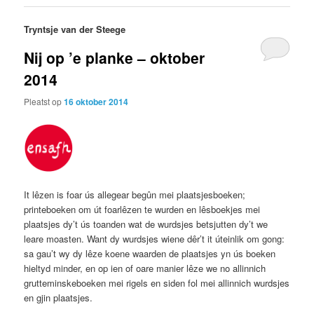
Tryntsje van der Steege
Nij op ’e planke – oktober
2014
Pleatst op
16 oktober 2014
It lêzen is foar ús allegear begûn mei plaatsjesboeken;
printeboeken om út foarlêzen te wurden en lêsboekjes mei
plaatsjes dy’t ús toanden wat de wurdsjes betsjutten dy’t we
leare moasten. Want dy wurdsjes wiene dêr’t it úteinlik om gong:
sa gau’t wy dy lêze koene waarden de plaatsjes yn ús boeken
hieltyd minder, en op ien of oare manier lêze we no allinnich
grutteminskeboeken mei rigels en siden fol mei allinnich wurdsjes
en gjin plaatsjes.