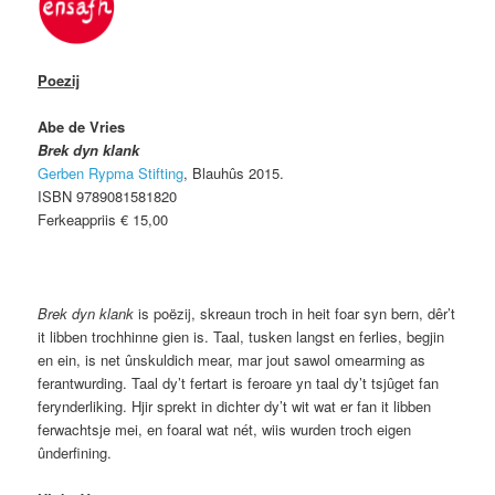
Poezij
Abe de Vries
Brek dyn klank
Gerben Rypma Stifting
, Blauhûs 2015.
ISBN 9789081581820
Ferkeappriis € 15,00
Brek dyn klank
is poëzij, skreaun troch in heit foar syn bern, dêr’t
it libben trochhinne gien is. Taal, tusken langst en ferlies, begjin
en ein, is net ûnskuldich mear, mar jout sawol omearming as
ferantwurding. Taal dy’t fertart is feroare yn taal dy’t tsjûget fan
ferynderliking. Hjir sprekt in dichter dy’t wit wat er fan it libben
ferwachtsje mei, en foaral wat nét, wiis wurden troch eigen
ûnderfining.