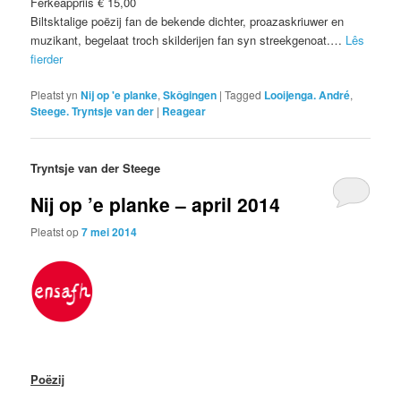
Ferkeappriis € 15,00
Biltsktalige poëzij fan de bekende dichter, proazaskriuwer en
muzikant, begelaat troch skilderijen fan syn streekgenoat.…
Lês
fierder
Pleatst yn
Nij op 'e planke
,
Skôgingen
|
Tagged
Looijenga. André
,
Steege. Tryntsje van der
|
Reagear
Tryntsje van der Steege
Nij op ’e planke – april 2014
Pleatst op
7 mei 2014
Poëzij