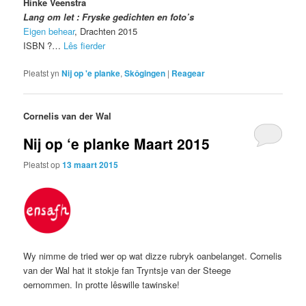
Hinke Veenstra
Lang om let : Fryske gedichten en foto’s
Eigen behear
, Drachten 2015
ISBN ?…
Lês fierder
Pleatst yn
Nij op 'e planke
,
Skôgingen
|
Reagear
Cornelis van der Wal
Nij op ‘e planke Maart 2015
Pleatst op
13 maart 2015
Wy nimme de tried wer op wat dizze rubryk oanbelanget. Cornelis
van der Wal hat it stokje fan Tryntsje van der Steege
oernommen. In protte lêswille tawinske!