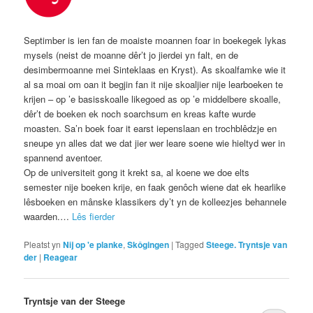
Septimber is ien fan de moaiste moannen foar in boekegek lykas
mysels (neist de moanne dêr’t jo jierdei yn falt, en de
desimbermoanne mei Sinteklaas en Kryst). As skoalfamke wie it
al sa moai om oan it begjin fan it nije skoaljier nije learboeken te
krijen – op ’e basisskoalle likegoed as op ’e middelbere skoalle,
dêr’t de boeken ek noch soarchsum en kreas kafte wurde
moasten. Sa’n boek foar it earst iepenslaan en trochblêdzje en
sneupe yn alles dat we dat jier wer leare soene wie hieltyd wer in
spannend aventoer.
Op de universiteit gong it krekt sa, al koene we doe elts
semester nije boeken krije, en faak genôch wiene dat ek hearlike
lêsboeken en mânske klassikers dy’t yn de kolleezjes behannele
waarden.…
Lês fierder
Pleatst yn
Nij op 'e planke
,
Skôgingen
|
Tagged
Steege. Tryntsje van
der
|
Reagear
Tryntsje van der Steege