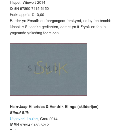
Hispel, Wiuwert 2014
ISBN 97890 7415 6150
Ferkeappriis € 10,00
Earder yn Ensafh en foargongers ferskynd, no by-ien brocht:
klassike Sineeske gedichten, oerset yn it Frysk en fan in
yngeande ynlieding foarsjoen.
Hein-Jaap Hilarides & Hendrik Elings (skilderijen)
Stimd Slik
Uitgeverij Louise
, Grou 2014
ISBN 97894 9153 6212