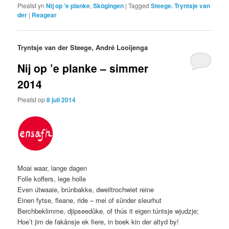
Pleatst yn
Nij op 'e planke
,
Skôgingen
|
Tagged
Steege. Tryntsje van
der
|
Reagear
Tryntsje van der Steege, André Looijenga
Nij op ’e planke – simmer
2014
Pleatst op
8 juli 2014
Moai waar, lange dagen
Folle koffers, lege holle
Even útwaaie, brúnbakke, dweiltrochwiet reine
Einen fytse, fleane, ride – mei of sûnder sleurhut
Berchbeklimme, djipseedûke, of thús it eigen túntsje wjudzje;
Hoe’t jim de fakânsje ek fiere, in boek kin der altyd by!