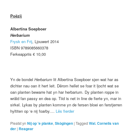
Poëzij
Albertina Soepboer
Herbarium
Frysk en Frij
, Ljouwert 2014
ISBN 9789085660378
Ferkeappriis € 10,00
Yn de bondel
Herbarium
lit Albertina Soepboer sjen wat har as
dichter nau oan it hert leit. Dêrom hellet se foar it ljocht wat se
oan planten bewarre hat yn har herbarium. Dy planten roppe in
wrâld fan passy en dea op. Tiid is net in line de fierte yn, mar in
sirkel. Lykas by planten komme yn de fersen bloei en ferstjerren
hyltiten op ‘e nij foarby.…
Lês fierder
Pleatst yn
Nij op 'e planke
,
Skôgingen
|
Tagged
Wal. Cornelis van
der
|
Reagear