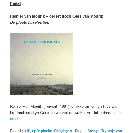
Poëzij
Reinier van Mourik – oerset troch Cees van Mourik
De pleats fan Politiek
Reinier van Mourik (Ferwert, 1961) is hikke en tein yn Fryslân,
hat trochleard yn Grins en wennet en wurket yn Rotterdam.…
Lês
fierder
Pleatst yn
Nij op 'e planke
,
Skôgingen
|
Tagged
Steege. Tryntsje van