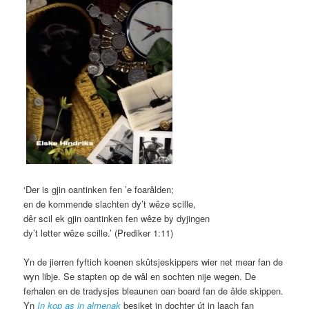
‘Der is gjin oantinken fen ’e foarâlden;
en de kommende slachten dy’t wêze scille,
dêr scil ek gjin oantinken fen wêze by dyjingen
dy’t letter wêze scille.’ (Prediker 1:11)
Yn de jierren fyftich koenen skûtsjeskippers wier net mear fan de
wyn libje. Se stapten op de wâl en sochten nije wegen. De
ferhalen en de tradysjes bleaunen oan board fan de âlde skippen.
Yn
In kop as in almenak
besiket in dochter út in laach fan