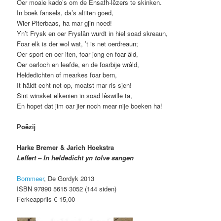
Oer moaie kado’s om de Ensafh-lêzers te skinken.
In boek fansels, da’s altiten goed,
Wier Piterbaas, ha mar gjin noed!
Yn’t Frysk en oer Fryslân wurdt in hiel soad skreaun,
Foar elk is der wol wat, ’t is net oerdreaun;
Oer sport en oer iten, foar jong en foar âld,
Oer oarloch en leafde, en de foarbije wrâld,
Heldedichten of mearkes foar bern,
It hâldt echt net op, moatst mar ris sjen!
Sint winsket elkenien in soad lêswille ta,
En hopet dat jim oar jier noch mear nije boeken ha!
Poëzij
Harke Bremer & Jarich Hoekstra
Leffert – In heldedicht yn tolve sangen
Bornmeer
, De Gordyk 2013
ISBN 97890 5615 3052 (144 siden)
Ferkeappriis € 15,00