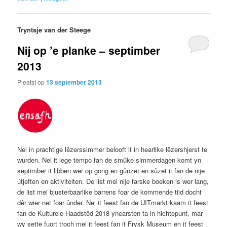
Tryntsje van der Steege
Nij op ’e planke – septimber
2013
Pleatst op
13 september 2013
Nei in prachtige lêzerssimmer belooft it in hearlike lêzershjerst te
wurden. Nei it lege tempo fan de smûke simmerdagen komt yn
septimber it libben wer op gong en gûnzet en sûzet it fan de nije
útjeften en aktiviteiten. De list mei nije farske boeken is wer lang,
de list mei bjusterbaarlike barrens foar de kommende tiid docht
dêr wier net foar ûnder. Nei it feest fan de UITmarkt kaam it feest
fan de Kulturele Haadstêd 2018 ynearsten ta in hichtepunt, mar
wy sette fuort troch mei it feest fan it Frysk Museum en it feest