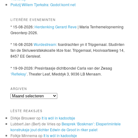
Poëzij Willem Tjerkstra: Godot komt net
LITERÊRE EVENEMINTEN
* 15-08-2026:
Herdenking Gerard Reve
| Maria Tenhemelopneming
Greonterp 2026.
* 16-08-2026
Wurdestream:
foardrachten yn it Tripgemaal. Studinten
fan de Skriuwersfakskoalle lêze foar. Tripgemaal, Hooivaartsweg 14,
8457 EE Gersleat.
* 19-09-2026: Presintaasje dichtbondel Carla van der Zwaag
‘Refleksy’
. Theater Leaf, Mieddyk 3, 9036 LB Menaam.
ARGIVEN
Argiven
LÊSTE REAKSJES
Dirkje Brouwer
op
It is wól in kadootsje
Lubbert Jan (Bert) de Vries
op
Besprek ‘Boskman’: Eksperimintele
konstruksje jout dichter Edwin de Groot in riker palet
Folkje Minnema
op
It is wól in kadootsje