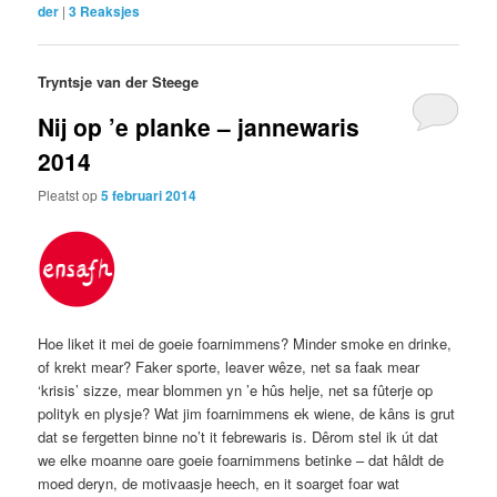
der
|
3
Reaksjes
Tryntsje van der Steege
Nij op ’e planke – jannewaris
2014
Pleatst op
5 februari 2014
Hoe liket it mei de goeie foarnimmens? Minder smoke en drinke,
of krekt mear? Faker sporte, leaver wêze, net sa faak mear
‘krisis’ sizze, mear blommen yn ’e hûs helje, net sa fûterje op
polityk en plysje? Wat jim foarnimmens ek wiene, de kâns is grut
dat se fergetten binne no’t it febrewaris is. Dêrom stel ik út dat
we elke moanne oare goeie foarnimmens betinke – dat hâldt de
moed deryn, de motivaasje heech, en it soarget foar wat