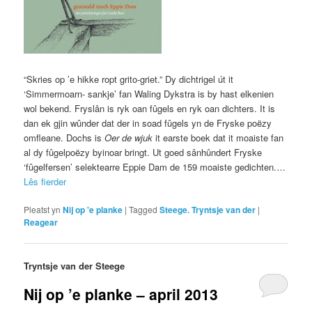
“Skries op ’e hikke ropt grito-griet.” Dy dichtrigel út it
‘Simmermoarn- sankje’ fan Waling Dykstra is by hast elkenien
wol bekend. Fryslân is ryk oan fûgels en ryk oan dichters. It is
dan ek gjin wûnder dat der in soad fûgels yn de Fryske poëzy
omfleane. Dochs is
Oer de wjuk
it earste boek dat it moaiste fan
al dy fûgelpoëzy byinoar bringt. Ut goed sânhûndert Fryske
‘fûgelfersen’ selektearre Eppie Dam de 159 moaiste gedichten.…
Lês fierder
Pleatst yn
Nij op 'e planke
|
Tagged
Steege. Tryntsje van der
|
Reagear
Tryntsje van der Steege
Nij op ’e planke – april 2013