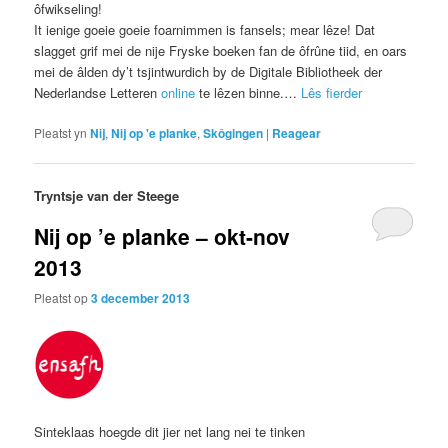
ôfwikseling!
It ienige goeie goeie foarnimmen is fansels; mear lêze! Dat
slagget grif mei de nije Fryske boeken fan de ôfrûne tiid, en oars
mei de âlden dy’t tsjintwurdich by de Digitale Bibliotheek der
Nederlandse Letteren
online
te lêzen binne.…
Lês fierder
Pleatst yn
Nij
,
Nij op 'e planke
,
Skôgingen
|
Reagear
Tryntsje van der Steege
Nij op ’e planke – okt-nov
2013
Pleatst op
3 december 2013
Sinteklaas hoegde dit jier net lang nei te tinken