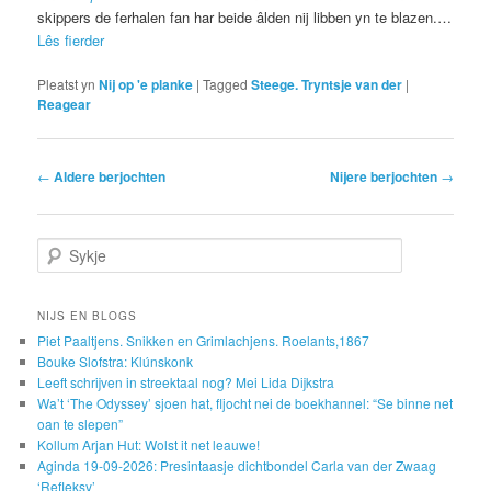
skippers de ferhalen fan har beide âlden nij libben yn te blazen.…
Lês fierder
Pleatst yn
Nij op 'e planke
|
Tagged
Steege. Tryntsje van der
|
Reagear
Post navigation
←
Aldere berjochten
Nijere berjochten
→
Sykje
NIJS EN BLOGS
Piet Paaltjens. Snikken en Grimlachjens. Roelants,1867
Bouke Slofstra: Klúnskonk
Leeft schrijven in streektaal nog? Mei Lida Dijkstra
Wa’t ‘The Odyssey’ sjoen hat, fljocht nei de boekhannel: “Se binne net
oan te slepen”
Kollum Arjan Hut: Wolst it net leauwe!
Aginda 19-09-2026: Presintaasje dichtbondel Carla van der Zwaag
‘Refleksy’