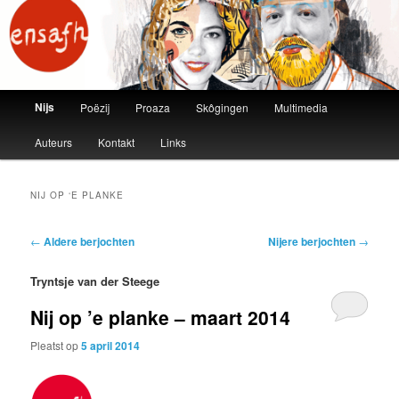
ensafh
Main menu
Nijs
Poëzij
Proaza
Skôgingen
Multimedia
Skip to primary content
Skip to secondary content
Auteurs
Kontakt
Links
NIJ OP ‘E PLANKE
Post navigation
←
Aldere berjochten
Nijere berjochten
→
Tryntsje van der Steege
Nij op ’e planke – maart 2014
Pleatst op
5 april 2014