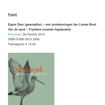
Poëzij
Eppie Dam (gearstaller) – mei pintekeningen fan Lienke Boot
Oer de wjuk – Fryslâns moaiste fûgelpoëzij
Bornmeer
, De Gordyk 2013
ISBN 97890 5615 2956
Ferkeappriis € 15,00