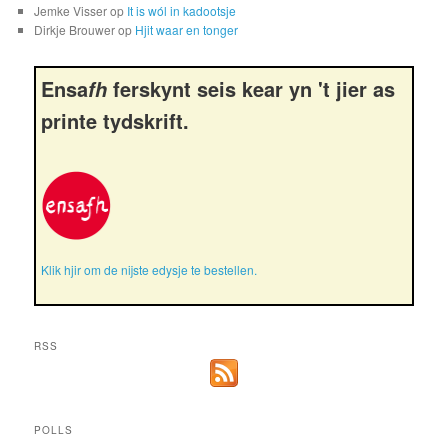
Jemke Visser
op
It is wól in kadootsje
Dirkje Brouwer
op
Hjit waar en tonger
Ensa
ferskynt seis kear yn 't jier as
fh
printe tydskrift.
Klik hjir om de nijste edysje te bestellen.
RSS
POLLS