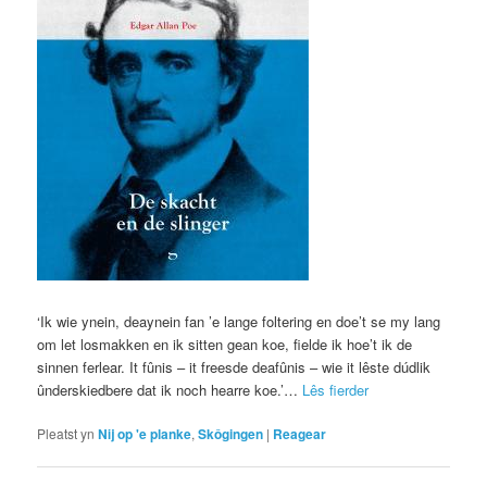
‘Ik wie ynein, deaynein fan ’e lange foltering en doe’t se my lang
om let losmakken en ik sitten gean koe, fielde ik hoe’t ik de
sinnen ferlear. It fûnis – it freesde deafûnis – wie it lêste dúdlik
ûnderskiedbere dat ik noch hearre koe.’…
Lês fierder
Pleatst yn
Nij op 'e planke
,
Skôgingen
|
Reagear