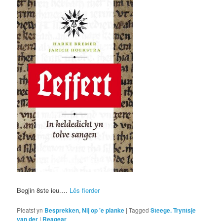
Begjin 8ste ieu.…
Lês fierder
Pleatst yn
Besprekken
,
Nij op 'e planke
|
Tagged
Steege. Tryntsje
van der
|
Reagear