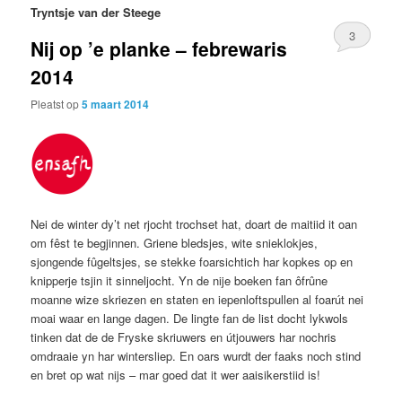
Tryntsje van der Steege
3
Nij op ’e planke – febrewaris
2014
Pleatst op
5 maart 2014
Nei de winter dy’t net rjocht trochset hat, doart de maitiid it oan
om fêst te begjinnen. Griene bledsjes, wite snieklokjes,
sjongende fûgeltsjes, se stekke foarsichtich har kopkes op en
knipperje tsjin it sinneljocht. Yn de nije boeken fan ôfrûne
moanne wize skriezen en staten en iepenloftspullen al foarút nei
moai waar en lange dagen. De lingte fan de list docht lykwols
tinken dat de de Fryske skriuwers en útjouwers har nochris
omdraaie yn har wintersliep. En oars wurdt der faaks noch stind
en bret op wat nijs – mar goed dat it wer aaisikerstiid is!