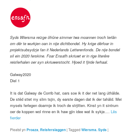
Syds Wiersma reizge ôfrûne simmer twa moannen troch Ierlân
om dêr te wurkjen oan in nije dichtbondel. Hy krige dêrfoar in
projektsubsydzje fan it Nederlands Letterenfonds. De nije bondel
sil ein 2020 ferskine. Foar Ensafh skriuwt er in rige literêre
reisferhalen oer syn skriuwerstocht. Hjoed it fjirde ferhaal.
Galway2020
Diel 1
It is dat Galway de Corrib hat, oars soe ik it der net lang úthâlde.
De stêd stiet my slim tsjin, dy earste dagen dat ik der tahâld. Mei
mysels ferlegen doarmje ik troch de strjitten. Kinst yn it sintrum
oer de koppen wol rinne en ik haw gjin idee wat ik sykje.…
Lês
fierder
Pleatst yn
Proaza
,
Reisferslaggen
|
Tagged
Wiersma. Syds
|