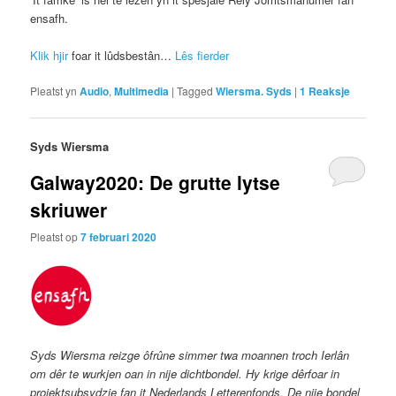
ensafh.
Klik hjir
foar it lûdsbestân…
Lês fierder
Pleatst yn
Audio
,
Multimedia
|
Tagged
Wiersma. Syds
|
1
Reaksje
Syds Wiersma
Galway2020: De grutte lytse
skriuwer
Pleatst op
7 februari 2020
Syds Wiersma reizge ôfrûne simmer twa moannen troch Ierlân
om dêr te wurkjen oan in nije dichtbondel. Hy krige dêrfoar in
projektsubsydzje fan it Nederlands Letterenfonds. De nije bondel