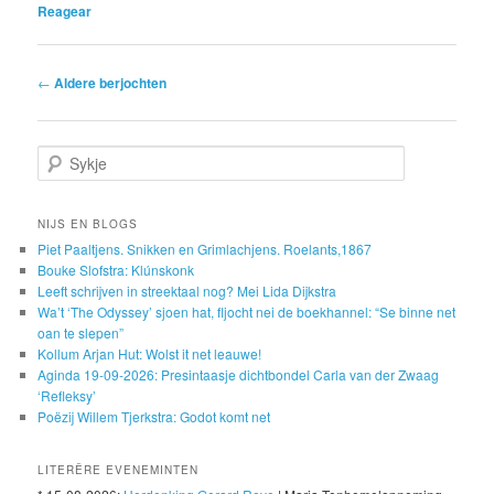
Reagear
Post navigation
←
Aldere berjochten
Sykje
NIJS EN BLOGS
Piet Paaltjens. Snikken en Grimlachjens. Roelants,1867
Bouke Slofstra: Klúnskonk
Leeft schrijven in streektaal nog? Mei Lida Dijkstra
Wa’t ‘The Odyssey’ sjoen hat, fljocht nei de boekhannel: “Se binne net
oan te slepen”
Kollum Arjan Hut: Wolst it net leauwe!
Aginda 19-09-2026: Presintaasje dichtbondel Carla van der Zwaag
‘Refleksy’
Poëzij Willem Tjerkstra: Godot komt net
LITERÊRE EVENEMINTEN