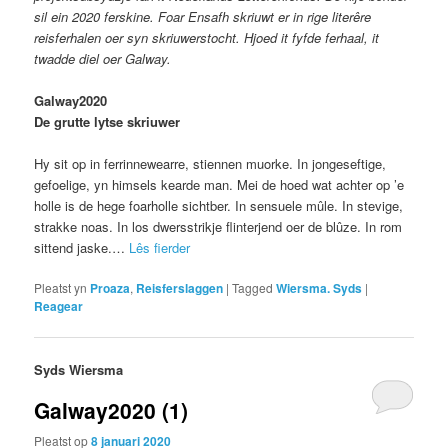
sil ein 2020 ferskine. Foar Ensafh skriuwt er in rige literêre
reisferhalen oer syn skriuwerstocht. Hjoed it fyfde ferhaal, it
twadde diel oer Galway.
Galway2020
De grutte lytse skriuwer
Hy sit op in ferrinnewearre, stiennen muorke. In jongeseftige,
gefoelige, yn himsels kearde man. Mei de hoed wat achter op ’e
holle is de hege foarholle sichtber. In sensuele mûle. In stevige,
strakke noas. In los dwersstrikje flinterjend oer de blûze. In rom
sittend jaske.…
Lês fierder
Pleatst yn
Proaza
,
Reisferslaggen
|
Tagged
Wiersma. Syds
|
Reagear
Syds Wiersma
Galway2020 (1)
Pleatst op
8 januari 2020