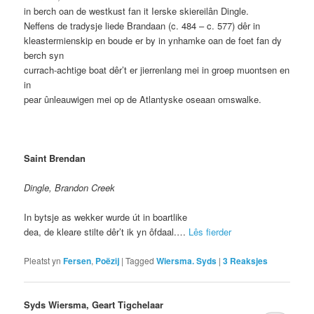
in berch oan de westkust fan it Ierske skiereilân Dingle.
Neffens de tradysje liede Brandaan (c. 484 – c. 577) dêr in
kleastermienskip en boude er by in ynhamke oan de foet fan dy
berch syn
currach-achtige boat dêr’t er jierrenlang mei in groep muontsen en
in
pear ûnleauwigen mei op de Atlantyske oseaan omswalke.
Saint Brendan
Dingle, Brandon Creek
In bytsje as wekker wurde út in boartlike
dea, de kleare stilte dêr’t ik yn ôfdaal.…
Lês fierder
Pleatst yn
Fersen
,
Poëzij
|
Tagged
Wiersma. Syds
|
3
Reaksjes
Syds Wiersma, Geart Tigchelaar