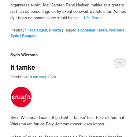
organisaasjekrêft. Mei Carsten René Nielsen makke er it grutste
part fan de oersettings en hy skeat de swart-wytfoto’s fan Aarhus
dy’t troch de bondel hinne struid binne.…
Lês fierder
Pleatst yn
Ferslaggen
,
Proaza
|
Tagged
Tigchelaar. Geart
,
Wiersma.
Syds
|
Reagear
Syds Wiersma
1
It famke
Pleatst op
13 oktober 2020
Syds Wiersma draacht it gedicht ‘It famke’ foar. Foar dit fers hat
Wiersma ien fan de Rely Jorritsmaprizen 2020 krigen.
‘It famke’ is nei te lêzen yn it spesjale Rely Jorritsmanûmer fan