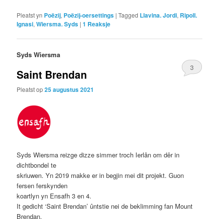
Pleatst yn
Poëzij
,
Poëzij-oersettings
|
Tagged
Llavina. Jordi
,
Ripoll.
Ignasi
,
Wiersma. Syds
|
1
Reaksje
Syds Wiersma
3
Saint Brendan
Pleatst op
25 augustus 2021
Syds Wiersma reizge dizze simmer troch Ierlân om dêr in
dichtbondel te
skriuwen. Yn 2019 makke er in begjin mei dit projekt. Guon
fersen ferskynden
koartlyn yn Ensafh 3 en 4.
It gedicht ‘Saint Brendan’ ûntstie nei de beklimming fan Mount
Brendan,