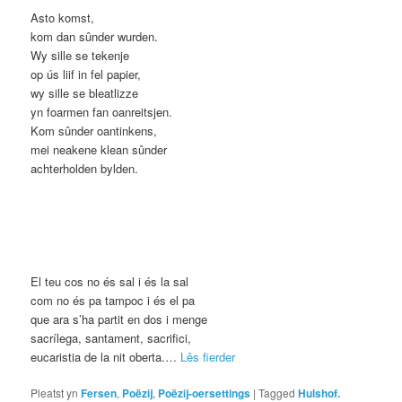
Asto ​​komst,
kom dan sûnder wurden.
Wy sille se tekenje
op ús liif in fel papier,
wy sille se bleatlizze
yn foarmen fan oanreitsjen.
Kom sûnder oantinkens,
mei neakene klean sûnder
achterholden bylden.
El teu cos no és sal i és la sal
com no és pa tampoc i és el pa
que ara s’ha partit en dos i menge
sacrílega, santament, sacrifici,
eucaristia de la nit oberta.…
Lês fierder
Pleatst yn
Fersen
,
Poëzij
,
Poëzij-oersettings
|
Tagged
Hulshof.