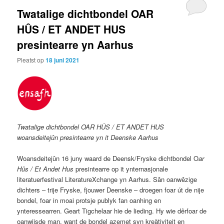
Twatalige dichtbondel OAR
HÛS / ET ANDET HUS
presintearre yn Aarhus
Pleatst op
18 juni 2021
Twatalige dichtbondel OAR HÛS / ET ANDET HUS
woansdeitejûn presintearre yn it Deenske Aarhus
Woansdeitejûn 16 juny waard de Deensk/Fryske dichtbondel O
ar
Hûs / Et Andet Hus
presintearre op it ynternasjonale
literatuerfestival LiteratureXchange yn Aarhus. Sân oanwêzige
dichters – trije Fryske, fjouwer Deenske – droegen foar út de nije
bondel, foar in moai protsje publyk fan oanhing en
ynteressearren. Geart Tigchelaar hie de lieding. Hy wie dêrfoar de
oanwiisde man, want de bondel azemet syn kreätiviteit en