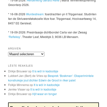
* 15-08-2026:
Herdenking Gerard Reve
| Maria Tenhemelopneming
Greonterp 2026.
* 16-08-2026
Wurdestream:
foardrachten yn it Tripgemaal. Studinten
fan de Skriuwersfakskoalle lêze foar. Tripgemaal, Hooivaartsweg 14,
8457 EE Gersleat.
* 19-09-2026: Presintaasje dichtbondel Carla van der Zwaag
‘Refleksy’
. Theater Leaf, Mieddyk 3, 9036 LB Menaam.
ARGIVEN
Argiven
LÊSTE REAKSJES
Dirkje Brouwer
op
It is wól in kadootsje
Lubbert Jan (Bert) de Vries
op
Besprek ‘Boskman’: Eksperimintele
konstruksje jout dichter Edwin de Groot in riker palet
Folkje Minnema
op
It is wól in kadootsje
Jemke Visser
op
It is wól in kadootsje
Dirkje Brouwer
op
Hjit waar en tonger