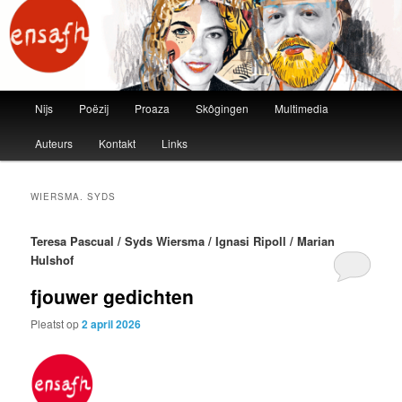
ensafh
Main menu
Nijs
Poëzij
Proaza
Skôgingen
Multimedia
Skip to primary content
Skip to secondary content
Auteurs
Kontakt
Links
WIERSMA. SYDS
Teresa Pascual / Syds Wiersma / Ignasi Ripoll / Marian
Hulshof
fjouwer gedichten
Pleatst op
2 april 2026