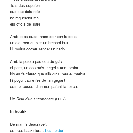
Tots dos esperen
que cap dels nois
no requereixi mai
els oficis del pare.
Amb totes dues mans compon la dona
un clot ben ample: un bressol buit.
Hi podria dormir sencer un nadó.
Amb la paleta pastosa de guix,
el pare, un cop més, segella una tomba.
No es fa càrrec que allà dins, rere el marbre,
hi pugui cabre res de tan gegant
com el cosset d’un nen parant la fosca.
Ut:
Diari d’un setembrista
(2007)
In houlik
De man is deagraver;
de frou, baakster.…
Lês fierder