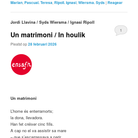
Marian
,
Pascual. Teresa
,
Ripoll. Ignasi
,
Wiersma. Syds
|
Reagear
Jordi Llavina / Syds Wiersma / Ignasi Ripoll
1
Un matrimoni / In houlik
Pleatst op
28 februari 2026
Un matrimoni
L’home és enterramorts;
la dona, llevadora.
Han fet créixer cinc fills.
A cap no el va assistir sa mare
– que s’escarrassava a parir.