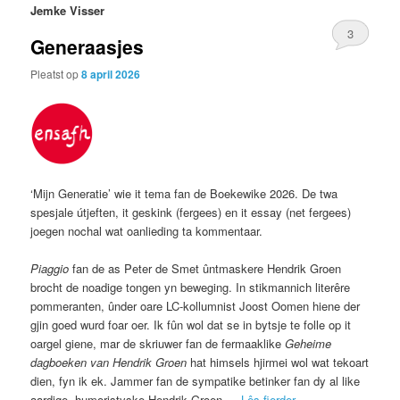
Jemke Visser
3
Generaasjes
Pleatst op
8 april 2026
‘Mijn Generatie’ wie it tema fan de Boekewike 2026. De twa
spesjale útjeften, it geskink (fergees) en it essay (net fergees)
joegen nochal wat oanlieding ta kommentaar.
Piaggio
fan de as Peter de Smet ûntmaskere Hendrik Groen
brocht de noadige tongen yn beweging. In stikmannich literêre
pommeranten, ûnder oare LC-kollumnist Joost Oomen hiene der
gjin goed wurd foar oer. Ik fûn wol dat se in bytsje te folle op it
oargel giene, mar de skriuwer fan de fermaaklike
Geheime
dagboeken van Hendrik Groen
hat himsels hjirmei wol wat tekoart
dien, fyn ik ek. Jammer fan de sympatike betinker fan dy al like
aardige, humoristyske Hendrik Groen.
…
Lês fierder