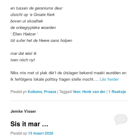
en tussen de geraniums deur
útsicht op ’e Groate Kerk
boven ut skoalhek
de onbegrypleke woarden
‘ Eben Haëzer ’
tòt sufer het de Heere oans holpen
mar dat wist ik
toen nòch nyt
Niks mis met ut plak dêr’t de útslagen bekend maakt wurdden en
ik ferfòlgens lokale politisy fragen stelle mocht.…
Lês fierder
Pleatst yn
Kollums
,
Proaza
|
Tagged
Veer. Henk van der
|
1
Reaksje
Jemke Visser
Sis it mar …
Pleatst op
15 maart 2026