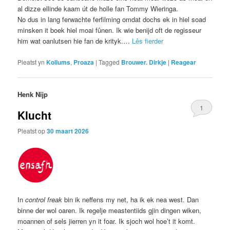
al dizze ellinde kaam út de holle fan Tommy Wieringa.
No dus in lang ferwachte ferfilming omdat dochs ek in hiel soad
minsken it boek hiel moai fûnen. Ik wie benijd oft de regisseur
him wat oanlutsen hie fan de krityk.…
Lês fierder
Pleatst yn
Kollums
,
Proaza
|
Tagged
Brouwer. Dirkje
|
Reagear
Henk Nijp
1
Klucht
Pleatst op
30 maart 2026
In
control freak
bin ik neffens my net, ha ik ek nea west. Dan
binne der wol oaren. Ik regelje meastentiids gjin dingen wiken,
moannen of sels jierren yn it foar. Ik sjoch wol hoe’t it komt.