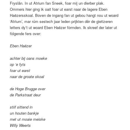
Fryslân. In ut Atrium fan Sneek, foar mij un dierber plak.
Ommers hier ging ik oait foar ut earst naar de lagere Eben
Haëzersskoal. Boven de ingang fan ut gebou hangt nou ut woard
‘Atrium’, mar rúm sestech jaar leden prijkten dêr de gietizeren
letters dy’t ut woard Eben Haëzer fòrmden. Ik skreef der later ut
fòlgende fers over:
Eben Haëzer
achter bij oans moeke
op ’e fyts
foar ut earst
naar de groate skoal
de Hoge Brugge over
de Parkstraat deur
stiif sittend in
un houten bankje
met ut moaie meiske
Willy Weerts