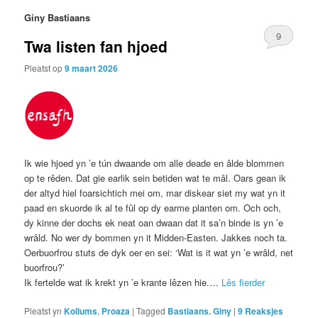
Giny Bastiaans
9
Twa listen fan hjoed
Pleatst op
9 maart 2026
Ik wie hjoed yn ’e tún dwaande om alle deade en âlde blommen
op te rêden. Dat gie earlik sein betiden wat te mâl. Oars gean ik
der altyd hiel foarsichtich mei om, mar diskear siet my wat yn it
paad en skuorde ik al te fûl op dy earme planten om. Och och,
dy kinne der dochs ek neat oan dwaan dat it sa’n binde is yn ’e
wrâld. No wer dy bommen yn it Midden-Easten. Jakkes noch ta.
Oerbuorfrou stuts de dyk oer en sei: ‘Wat is it wat yn ’e wrâld, net
buorfrou?’
Ik fertelde wat ik krekt yn ’e krante lêzen hie.…
Lês fierder
Pleatst yn
Kollums
,
Proaza
|
Tagged
Bastiaans. Giny
|
9
Reaksjes