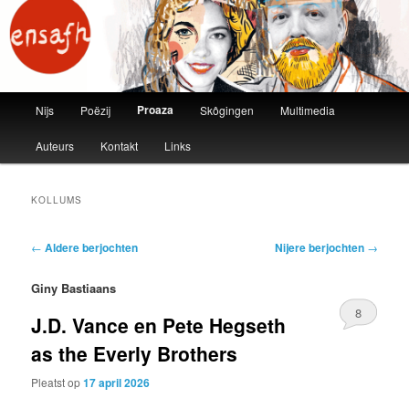
ensafh
Main menu
Proaza
Nijs
Poëzij
Skôgingen
Multimedia
Skip to primary content
Skip to secondary content
Auteurs
Kontakt
Links
KOLLUMS
Post navigation
←
Aldere berjochten
Nijere berjochten
→
Giny Bastiaans
8
J.D. Vance en Pete Hegseth
as the Everly Brothers
Pleatst op
17 april 2026