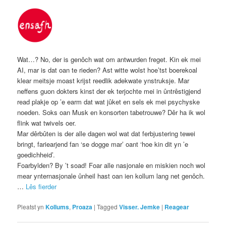
Wat…? No, der is genôch wat om antwurden freget. Kin ek mei
AI, mar is dat oan te rieden? Ast witte wolst hoe’tst boerekoal
klear meitsje moast krijst reedlik adekwate ynstruksje. Mar
neffens guon dokters kinst der ek terjochte mei in ûntrêstigjend
read plakje op ’e earm dat wat jûket en sels ek mei psychyske
noeden. Soks oan Musk en konsorten tabetrouwe? Dêr ha ik wol
flink wat twivels oer.
Mar dêrbûten is der alle dagen wol wat dat ferbjustering tewei
bringt, fariearjend fan ‘se dogge mar’ oant ‘hoe kin dit yn ’e
goedichheid’.
Foarbylden? By ’t soad! Foar alle nasjonale en miskien noch wol
mear ynternasjonale ûnheil hast oan ien kollum lang net genôch.
…
Lês fierder
Pleatst yn
Kollums
,
Proaza
|
Tagged
Visser. Jemke
|
Reagear