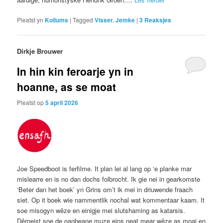
Pleatst yn
Kollums
|
Tagged
Visser. Jemke
|
3
Reaksjes
Dirkje Brouwer
In hin kin feroarje yn in
hoanne, as se moat
Pleatst op
5 april 2026
Joe Speedboot is ferfilme. It plan lei al lang op ‘e planke mar
mislearre en is no dan dochs folbrocht. Ik gie nei in gearkomste
‘Beter dan het boek’ yn Grins om’t ik mei in driuwende fraach
siet. Op it boek wie nammentlik nochal wat kommentaar kaam. It
soe misogyn wêze en einigje mei slutshaming as katarsis.
Dêrneist soe de oanbeane muze eins neat mear wêze as moai en