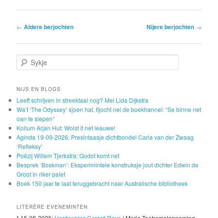
Post navigation
←
Aldere berjochten
Nijere berjochten
→
Sykje
NIJS EN BLOGS
Leeft schrijven in streektaal nog? Mei Lida Dijkstra
Wa’t ‘The Odyssey’ sjoen hat, fljocht nei de boekhannel: “Se binne net
oan te slepen”
Kollum Arjan Hut: Wolst it net leauwe!
Aginda 19-09-2026: Presintaasje dichtbondel Carla van der Zwaag
‘Refleksy’
Poëzij Willem Tjerkstra: Godot komt net
Besprek ‘Boskman’: Eksperimintele konstruksje jout dichter Edwin de
Groot in riker palet
Boek 150 jaar te laat teruggebracht naar Australische bibliotheek
LITERÊRE EVENEMINTEN
* 15-08-2026:
Herdenking Gerard Reve
| Maria Tenhemelopneming