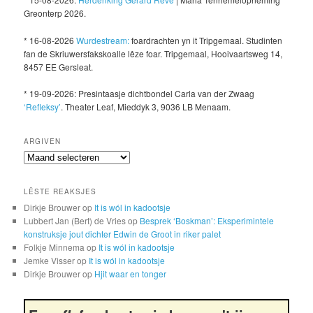
Greonterp 2026.
* 16-08-2026
Wurdestream:
foardrachten yn it Tripgemaal. Studinten
fan de Skriuwersfakskoalle lêze foar. Tripgemaal, Hooivaartsweg 14,
8457 EE Gersleat.
* 19-09-2026: Presintaasje dichtbondel Carla van der Zwaag
‘Refleksy’
. Theater Leaf, Mieddyk 3, 9036 LB Menaam.
ARGIVEN
Argiven
LÊSTE REAKSJES
Dirkje Brouwer
op
It is wól in kadootsje
Lubbert Jan (Bert) de Vries
op
Besprek ‘Boskman’: Eksperimintele
konstruksje jout dichter Edwin de Groot in riker palet
Folkje Minnema
op
It is wól in kadootsje
Jemke Visser
op
It is wól in kadootsje
Dirkje Brouwer
op
Hjit waar en tonger