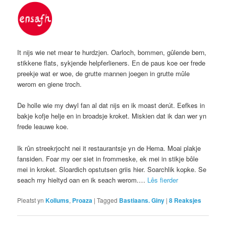
It nijs wie net mear te hurdzjen. Oarloch, bommen, gûlende bern,
stikkene flats, sykjende helpferlieners. En de paus koe oer frede
preekje wat er woe, de grutte mannen joegen in grutte mûle
werom en giene troch.
De holle wie my dwyl fan al dat nijs en ik moast derút. Eefkes in
bakje kofje helje en in broadsje kroket. Miskien dat ik dan wer yn
frede leauwe koe.
Ik rûn streekrjocht nei it restaurantsje yn de Hema. Moai plakje
fansiden. Foar my oer siet in frommeske, ek mei in stikje bôle
mei in kroket. Sloardich opstutsen griis hier. Soarchlik kopke. Se
seach my hieltyd oan en ik seach werom.…
Lês fierder
Pleatst yn
Kollums
,
Proaza
|
Tagged
Bastiaans. Giny
|
8
Reaksjes