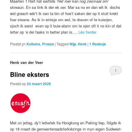
Maarten ’t Hart hat eartiids
‘Het roer kan nog zesmaal om’
skreaun. En sa tink ik der ek oer. Mar sa no en dan wit ik dochs
wol graach wêr’t ik oan ta bin of hoe’t saken der op it stuit krekt
foar steane. As ik in eintsje om wol, te draven of te kuierjen,
sjoch ik earst even op it buie-alarm om te sjen oft it no kin of dat
letter op ‘e dei faaks in better plan is.
…
Lês fierder
Pleatst yn
Kollums
,
Proaza
|
Tagged
Nijp. Henk
|
1
Reaksje
Henk van der Veer
1
Bline eksters
Pleatst op
24 maart 2026
Met un jetlag, dy’t letterlek fia Hongkong en Peking liep, fòlgde ik
op 18 maart de gemeenteraadsferkiëzings in myn eigen Súdwest-